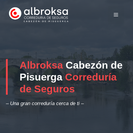
Saltar
al
MENÚ
contenido
Albroksa
Cabezón de
Pisuerga
Correduría
de Seguros
–
Una gran correduría cerca de ti
–